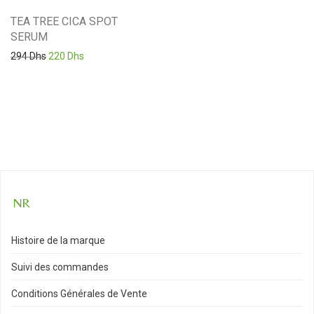
TEA TREE CICA SPOT
SERUM
Le prix initial était : 294 Dhs.
Le prix actuel est : 220 Dhs.
294
Dhs
220
Dhs
Histoire de la marque
Suivi des commandes
Conditions Générales de Vente