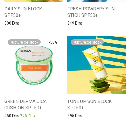
DAILY SUN BLOCK
FRESH POWDERY SUN
SPF50+
STICK SPF50+
300
Dhs
349
Dhs
-
50
%
GREEN DERMA CICA
TONE UP SUN BLOCK
CUSHION SPF50+
SPF50+
Le prix initial était : 450 Dhs.
Le prix actuel est : 225 Dhs.
450
Dhs
225
Dhs
295
Dhs