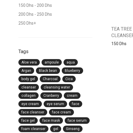
150
Dhs
-
200
Dhs
200
Dhs
-
250
Dhs
250
Dhs
+
TEA TREE
CLEANSE
150
Dhs
Tags
Aloe vera
ampoule
aqua
Argan
Black bean
Blueberry
body gel
Charcoal
Cica
cleanser
cleansing water
collagen
Cranberry
cream
eye cream
eye serum
face
face cleanser
face cream
face gel
face mask
face serum
foam cleanser
gel
Ginseng