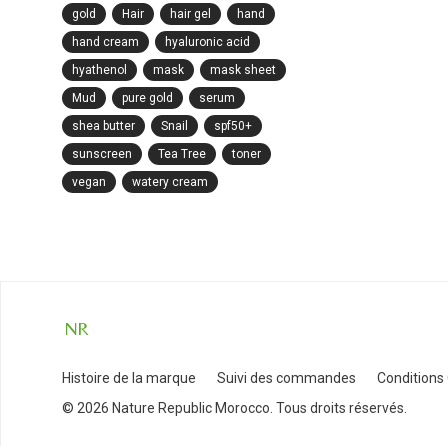
gold
Hair
hair gel
hand
hand cream
hyaluronic acid
hyathenol
mask
mask sheet
Mud
pure gold
serum
shea butter
Snail
spf50+
sunscreen
Tea Tree
toner
vegan
watery cream
Histoire de la marque
Suivi des commandes
Conditions
© 2026 Nature Republic Morocco. Tous droits réservés.