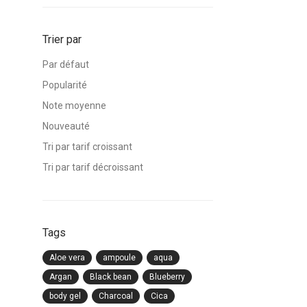
Trier par
Par défaut
Popularité
Note moyenne
Nouveauté
Tri par tarif croissant
Tri par tarif décroissant
Tags
Aloe vera
ampoule
aqua
Argan
Black bean
Blueberry
body gel
Charcoal
Cica