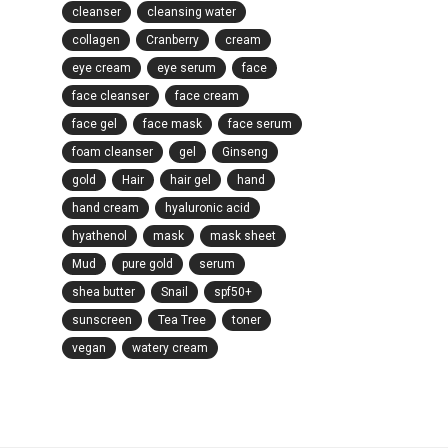
cleanser
cleansing water
collagen
Cranberry
cream
eye cream
eye serum
face
face cleanser
face cream
face gel
face mask
face serum
foam cleanser
gel
Ginseng
gold
Hair
hair gel
hand
hand cream
hyaluronic acid
hyathenol
mask
mask sheet
Mud
pure gold
serum
shea butter
Snail
spf50+
sunscreen
Tea Tree
toner
vegan
watery cream