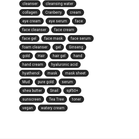
cleanser
cleansing water
collagen
Cranberry
cream
eye cream
eye serum
face
face cleanser
face cream
face gel
face mask
face serum
foam cleanser
gel
Ginseng
gold
Hair
hair gel
hand
hand cream
hyaluronic acid
hyathenol
mask
mask sheet
Mud
pure gold
serum
shea butter
Snail
spf50+
sunscreen
Tea Tree
toner
vegan
watery cream