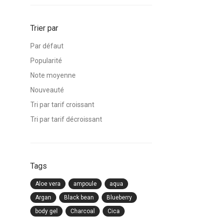
Trier par
Par défaut
Popularité
Note moyenne
Nouveauté
Tri par tarif croissant
Tri par tarif décroissant
Tags
Aloe vera
ampoule
aqua
Argan
Black bean
Blueberry
body gel
Charcoal
Cica