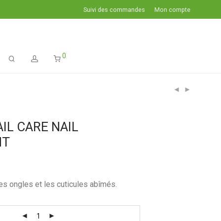
Suivi des commandes
Mon compte
0
IL CARE NAIL
NT
les ongles et les cuticules abîmés.