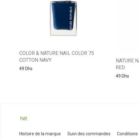
COLOR & NATURE NAIL COLOR 75
COTTON NAVY
NATURE N
RED
49
Dhs
49
Dhs
Histoire de la marque
Suivi des commandes
Conditions