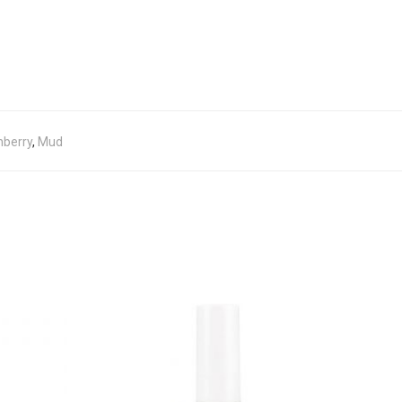
nberry
,
Mud