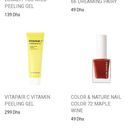
66 DREAMING PAIRY
PEELING GEL
49
Dhs
139
Dhs
VITAPAIR C VITAMIN
COLOR & NATURE NAIL
PEELING GEL
COLOR 72 MAPLE
WINE
299
Dhs
49
Dhs