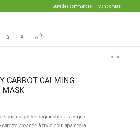
Suivi des commandes
Mon compte
0
CY CARROT CALMING
L MASK
asque en gel biodégradable ! Fabriqué
e carotte pressée à froid pour apaiser la