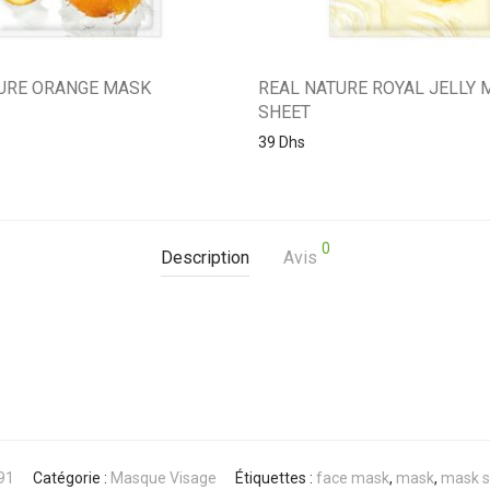
URE ORANGE MASK
REAL NATURE ROYAL JELLY 
SHEET
39
Dhs
0
Description
Avis
91
Catégorie :
Masque Visage
Étiquettes :
face mask
,
mask
,
mask s