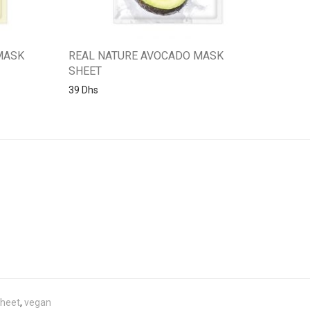
MASK
REAL NATURE AVOCADO MASK
SHEET
39
Dhs
heet
,
vegan