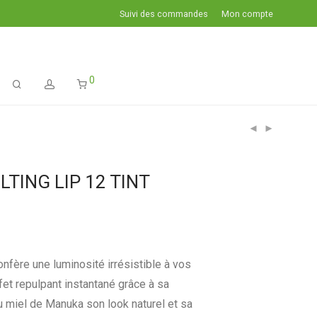
Suivi des commandes
Mon compte
0
TING LIP 12 TINT
onfère une luminosité irrésistible à vos
ffet repulpant instantané grâce à sa
u miel de Manuka son look naturel et sa