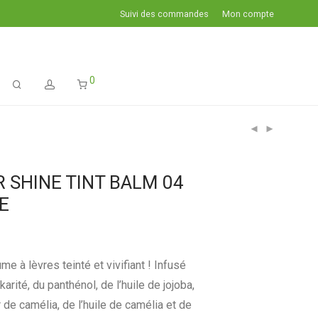
Suivi des commandes
Mon compte
0
 SHINE TINT BALM 04
E
e à lèvres teinté et vivifiant ! Infusé
arité, du panthénol, de l’huile de jojoba,
ur de camélia, de l’huile de camélia et de