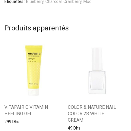
Étiquettes :
Blueberry
,
Charcoal
,
Cranberry
,
Mud
Produits apparentés
VITAPAIR C VITAMIN
COLOR & NATURE NAIL
PEELING GEL
COLOR 28 WHITE
CREAM
299
Dhs
49
Dhs