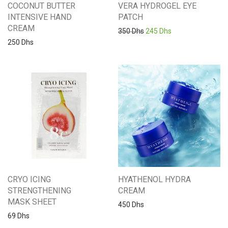
COCONUT BUTTER
VERA HYDROGEL EYE
INTENSIVE HAND
PATCH
CREAM
Le prix initial était : 350 Dh
Le prix actuel est 
350
Dhs
245
Dhs
250
Dhs
CRYO ICING
HYATHENOL HYDRA
STRENGTHENING
CREAM
MASK SHEET
450
Dhs
69
Dhs