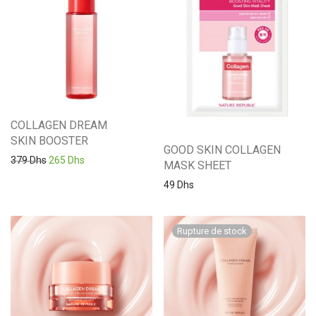
COLLAGEN DREAM
SKIN BOOSTER
GOOD SKIN COLLAGEN
Le prix initial était : 379 Dhs.
Le prix actuel est : 265 Dhs.
379
Dhs
265
Dhs
MASK SHEET
49
Dhs